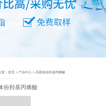
位置：
首页
>
产品中心
>
高固体份羟基丙烯酸
固体份羟基丙烯酸