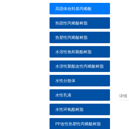
高固体份羟基丙烯酸
热固性丙烯酸树脂
热塑性丙烯酸树脂
水溶性饱和聚酯树脂
水溶性聚酯改性丙烯酸树脂
水性分散体
水性乳液
详情
水性环氧酯树脂
PP改性热塑性丙烯酸树脂