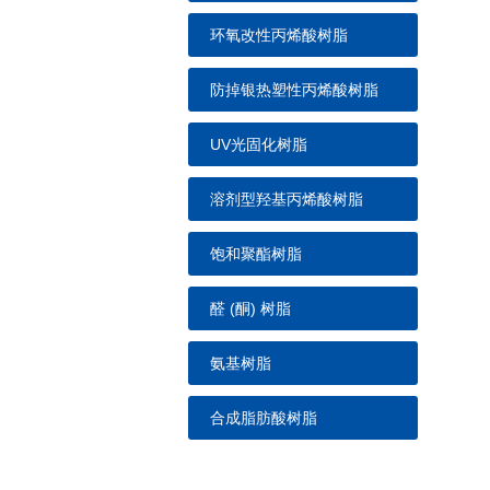
环氧改性丙烯酸树脂
防掉银热塑性丙烯酸树脂
UV光固化树脂
溶剂型羟基丙烯酸树脂
饱和聚酯树脂
醛 (酮) 树脂
氨基树脂
合成脂肪酸树脂