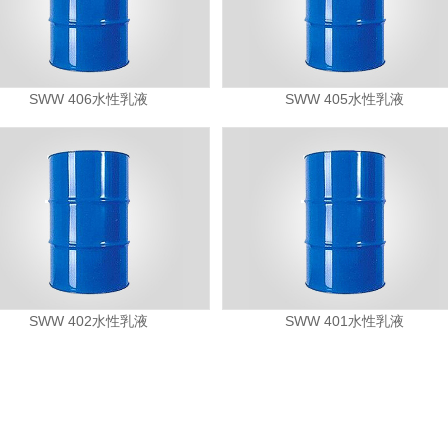
SWW 406水性乳液
SWW 405水性乳液
SWW 402水性乳液
SWW 401水性乳液