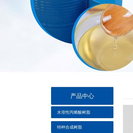
产品中心
水溶性丙烯酸树脂
特种合成树脂