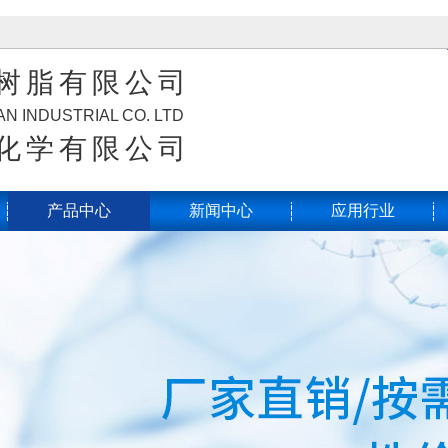
树脂有限公司
N INDUSTRIAL CO. LTD
化学有限公司
产品中心
新闻中心
应用行业